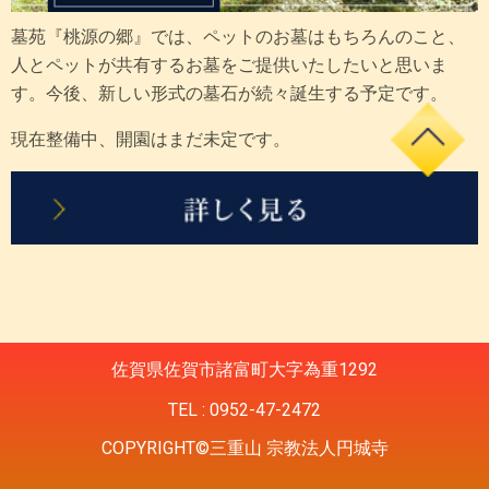
墓苑『桃源の郷』では、ペットのお墓はもちろんのこと、
人とペットが共有するお墓をご提供いたしたいと思いま
す。今後、新しい形式の墓石が続々誕生する予定です。
現在整備中、開園はまだ未定です。
佐賀県佐賀市諸富町大字為重1292
TEL : 0952-47-2472
COPYRIGHT©三重山 宗教法人円城寺