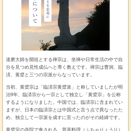
達磨大師を開祖とする禅宗は、坐禅や日常生活の中で自
分を見つめ見性成仏へと導く教えです。禅宗は曹洞、臨
済、黄檗と三つの宗派からなっています。
当初、黄檗宗は「臨済宗黄檗派」と称していましたが明
治9年、臨済宗から一宗として独立し「黄檗宗」を公称
するようになりました。中国では、臨済宗に含まれてい
ますが、日本の臨済宗とは中国式と言う点で異なったた
め、独立して一宗派を成すに至ったのがその経緯です。
黄檗宗の寺院で食される、普茶料理（ふちゃりょうり）